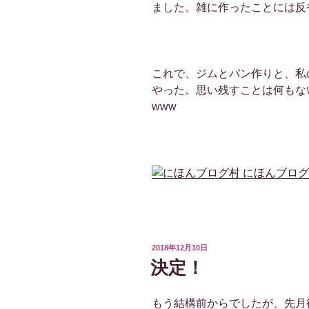
ました。雑に作ったことには反
これで、ジムとパン作りと、私
やった。思い残すことは何もな
www
投
2018年12月10日
稿
決定！
日:
もう結構前からでしたが、先月