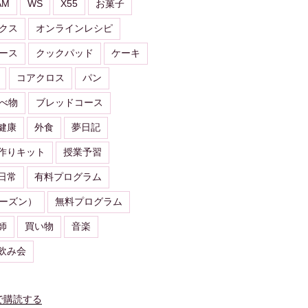
AM
WS
X55
お菓子
クス
オンラインレシピ
ース
クックパッド
ケーキ
コアクロス
パン
べ物
ブレッドコース
健康
外食
夢日記
作りキット
授業予習
日常
有料プログラム
ーズン）
無料プログラム
師
買い物
音楽
飲み会
で購読する