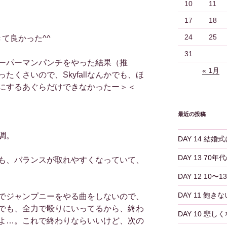
10
11
17
18
24
25
ができて良かった^^
31
ーパーマンパンチをやった結果（推
« 1月
くさいので、Skyfallなんかでも、ほ
にするあぐらだけできなかったー＞＜
最近の投稿
調。
DAY 14 結
DAY 13 70
も、バランスが取れやすくなっていて、
DAY 12 10
DAY 11 飽き
でジャンプニーをやる曲をしないので、
でも、全力で殴りにいってるから、終わ
DAY 10 悲し
よ…。これで終わりならいいけど、次の