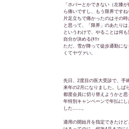
「ホバーとかできない（左膝が
ら痛いですし、もう限界ですね
片足立ちで痛かったのはその時
と思って、「限界」のあたりは
というわけで、やることは何も
自分が決める(ｷﾘｯ
ただ、雪が降って徒歩通勤にな
くてヤヴァい。
先日、2度目の医大受診で、手
来年の2月になりました。しば
都度会員に切り替えようかと思
年特別キャンペーンで年払にし
した……。
適用の開始月を指定できたけど、
けるってのに、何故4月までにし