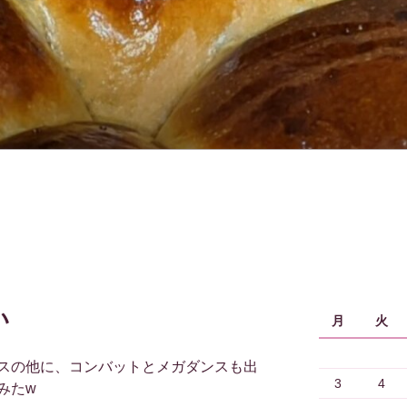
い
月
火
スの他に、コンバットとメガダンスも出
3
4
みたw