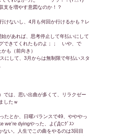
収支を増やす意図なのか！？
に行けないし、4月も何回か行けるかも？レ
開始があれば、思考停止して年払いにして
グできてくれたものよ；； いや、で
たかも（前向き）
ースにして、3月からは無制限で年払いスタ
。
）では、思い出曲が多くて、リラクゼー
ましたｗ
ったとか、日曜バランスで49、やややっ
ke we’re dyingやった、よ(´Д⊂ｸﾞｽﾝ
1曲でしかない。人生でこの曲をやるのは3回目