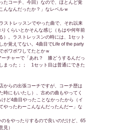
ったコーチ、今回）なので、ほとんど覚
こんなんだったか？」なレベルｗ
ngは、師匠のラストレッスンでやった曲で、それ以来
ぶりくらいとかそんな感じ（もはや何年前
る）。ラストレッスンの時には、1セット
てない。4曲目でLife of the party
でボワボワしてたとかｗ
アーチャーで「あれ？ 膝どうするんだっ
しまった；； 1セット目は普通にできた
店からの出張コーチですが、コーチ歴は
た時にもいたし）、古めの曲もやってく
るけど4曲目やったことなかったから（イ
てやったわーこんなんだったんだー」な
いのをやったりするので良いのだけど、65
意見）