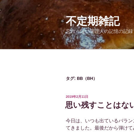
コ
ン
テ
不定期雑記
ン
忘れっぽい管理人の記憶の記録
ツ
へ
ス
キ
ッ
プ
タグ:
BB（BH）
投
2019年2月11日
稿
思い残すことはな
日:
今日は、いつも出ているバラン
てきました。最後だから弾けて