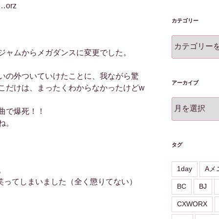
orz
カテゴリー
カ
テ
ジャムからメガダンスに変更でした。
ゴ
リ
いの外ついていけたことに、我ながら驚
ー
アーカイブ
こだけは、まったくわからなかったけどw
ア
曲で爆死！！
ー
ね。
カ
イ
ブ
タグ
1day
Aメ
。
笑ってしまいました（全く懲りてない）
BC
BJ
CXWORX