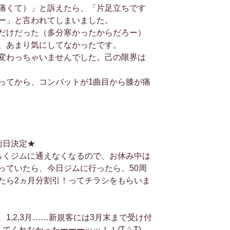
痛くて）」と訴えたら、「片足立ちです
ー」と言われてしまいました。
だけだった（多分寒かったからだろー）
、あまり気にしてなかったです。
変わっちゃいませんでした。己の限界は
ってから、コンバットが1曲目から膝が痛
術日決定★
らくジムに通えなくなるので、お休み中は
っていたら、今日ジムに行ったら、50周
たら2ヵ月分割引！ってチラシをもらいま
1,2,3月……新規客には3月末まで受け付
てくれなかったーーーッッ！！(T△T)