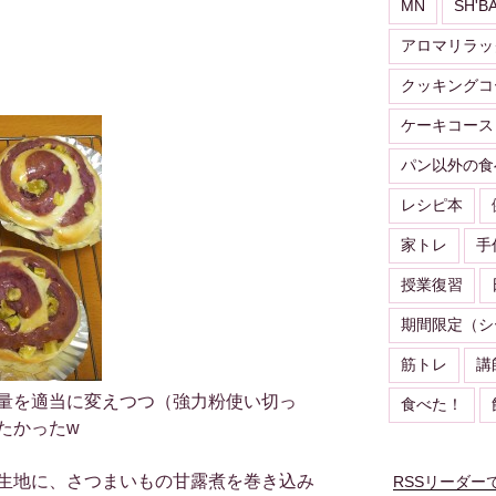
MN
SH'B
アロマリラッ
クッキングコ
ケーキコース
パン以外の食
レシピ本
家トレ
手
授業復習
期間限定（シ
筋トレ
講
量を適当に変えつつ（強力粉使い切っ
食べた！
たかったw
生地に、さつまいもの甘露煮を巻き込み
RSSリーダー