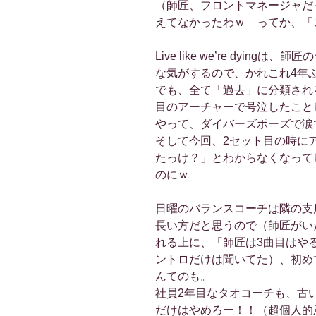
（師匠、フロントマネージャだ
えてなかったわｗ ってか、「
Live like we’re dyi
な気がするので、かれこれ4年
でも、全て「過去」に分類され
目のアーチャーで号泣したことしか覚え
やって、ダイバーズポーズで涙
そして今回、2セット目の時に
たっけ？」とわからなくなって
のにｗ
日曜のバランスコーチは隣の支
長い方だと思うので（師匠がい
れる上に、「師匠は3曲目はや
ントロだけは聞いてた）、初め
んてのも。
社員2年目なタオコーチも、古
だけはやめろー！！（超個人的