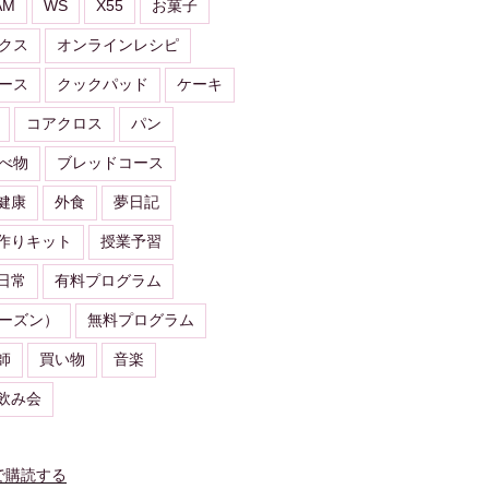
AM
WS
X55
お菓子
クス
オンラインレシピ
ース
クックパッド
ケーキ
コアクロス
パン
べ物
ブレッドコース
健康
外食
夢日記
作りキット
授業予習
日常
有料プログラム
ーズン）
無料プログラム
師
買い物
音楽
飲み会
で購読する