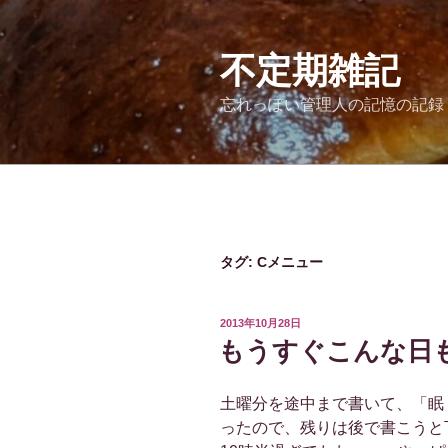
コ
ン
テ
不定期雑記
ン
忘れっぽい管理人の記憶の記録
ツ
へ
ス
キ
ッ
プ
タグ:
Cメニュー
投
2013年10月28日
稿
もうすぐこんな日
日:
土曜分を途中まで書いて、「眠
ったので、残りは後で書こうと