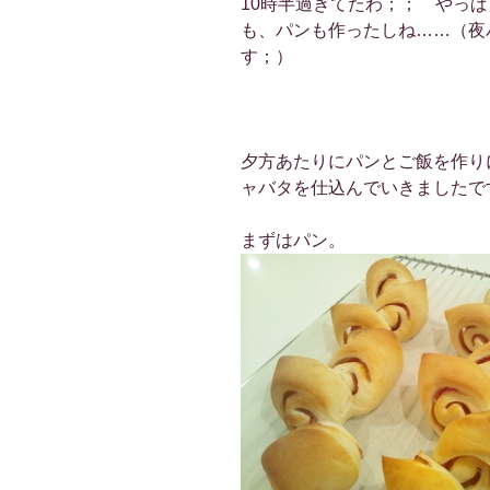
10時半過ぎてたわ；； やっ
も、パンも作ったしね……（夜
す；）
夕方あたりにパンとご飯を作り
ャバタを仕込んでいきましたで
まずはパン。