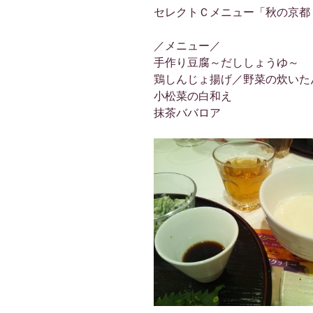
セレクトＣメニュー「秋の京都
／メニュー／
手作り豆腐～だししょうゆ～
鶏しんじょ揚げ／野菜の炊いた
小松菜の白和え
抹茶ババロア