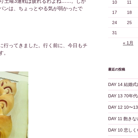
ぱり土曜3連戦は疲れるわよね……。しか
10
11
パンは、ちょっとやる気が弱かったで
17
18
24
25
31
« 1月
に行ってきました。行く前に、今日もチ
す。
最近の投稿
DAY 14 結
DAY 13 70
DAY 12 10
DAY 11 飽き
DAY 10 悲し