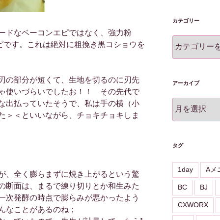
カテゴリー
ードなベーコンエピではなく、強力粉
カ
エピです。これは絶対に粗挽き黒コショウを
テ
ゴ
リ
刃の部分が短くて、生地を切るのに刃先
ー
アーカイブ
ゃ使いづらいでしたお！！ その先代で
ア
な出払っていたそうで、私は手の横（小
ー
た＞＜といいながら、チョキチョキしま
カ
イ
ブ
タグ
1day
Aメ
が、全く膨らまずに焼き上がるという驚
の断面は、まるで練り切りとか和生みた
BC
BJ
一次発酵の時点で膨らみが悪かったよう
CXWORX
んなことがあるのね；