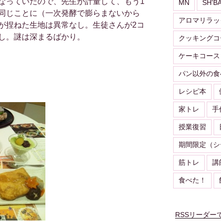
なっていたので、先生が計量して、もう1
MN
SH'B
同じことに（一次発酵で膨らまないから
アロマリラッ
が捏ねた生地は異常なし。生徒さんが2コ
し。謎は深まるばかり。
クッキングコ
ケーキコース
パン以外の食
レシピ本
家トレ
手
授業復習
期間限定（シ
筋トレ
講
食べた！
RSSリーダー