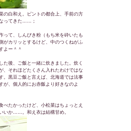
菜の白和え。ピントの都合上、手前の方
なってきた……；
作って、しんびき粉（もち米を砕いたも
側がカリッとするけど、中のつくねがふ
すよー＾＾
した後、ご飯と一緒に炊きました。炊く
が、それほどたくさん入れたわけではな
す。黒豆ご飯と言えば、北海道では法事
すが、個人的にお赤飯より好きなのよ
食べたかったけど、小松菜はちょっとえ
いいか……。和え衣は結構甘め。